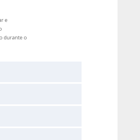
ar e
o
to durante o