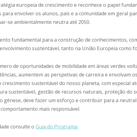
ratégia europeia de crescimento e reconhece o papel fundam
es para envolver os alunos, pais e a comunidade em geral p
nar-se ambientalmente neutra até 2050.
ento fundamental para a construção de conhecimentos, com
esenvolvimento sustentável, tanto na União Europeia como fo
ro de oportunidades de mobilidade em áreas verdes volta
ncias, aumentem as perspetivas de carreira e envolvam os
 o crescimento sustentável do nosso planeta, com especial a
ra sustentável, gestão de recursos naturais, proteção do so
o génese, deve fazer um esforço e contribuir para a neutr
um comportamento mais responsável.
dade consulte o
Guia do Programa
.