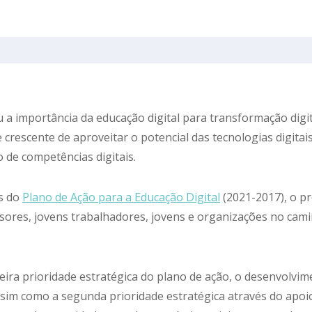
 a importância da educação digital para transformação digi
e crescente de aproveitar o potencial das tecnologias digitai
de competências digitais.
as do
Plano de Ação para a Educação Digital
(2021-2017), o p
ssores, jovens trabalhadores, jovens e organizações no ca
ira prioridade estratégica do plano de ação, o desenvolvi
assim como a segunda prioridade estratégica através do apo