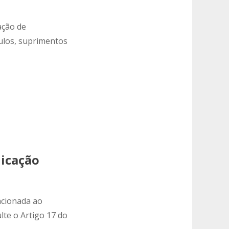
ação de
culos, suprimentos
nicação
acionada ao
lte o Artigo 17 do