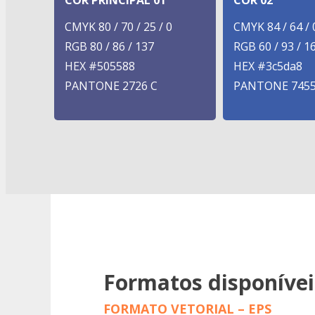
COR PRINCIPAL 01
COR 02
CMYK 80 / 70 / 25 / 0
CMYK 84 / 64 / 0
RGB 80 / 86 / 137
RGB 60 / 93 / 1
HEX #505588
HEX #3c5da8
PANTONE 2726 C
PANTONE 7455
Formatos disponívei
FORMATO VETORIAL – EPS