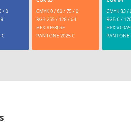
COR 03
COR 04
 / 0
CMYK 0 / 60 / 75 / 0
CMYK 83 / 0
68
RGB 255 / 128 / 64
RGB 0 / 170
HEX #FF803F
HEX #00A9
 C
PANTONE 2025 C
PANTONE 
s