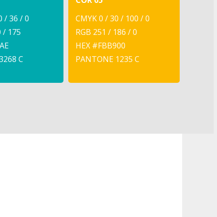
COR 05
 / 36 / 0
CMYK 0 / 30 / 100 / 0
 / 175
RGB 251 / 186 / 0
AE
HEX #FBB900
3268 C
PANTONE 1235 C