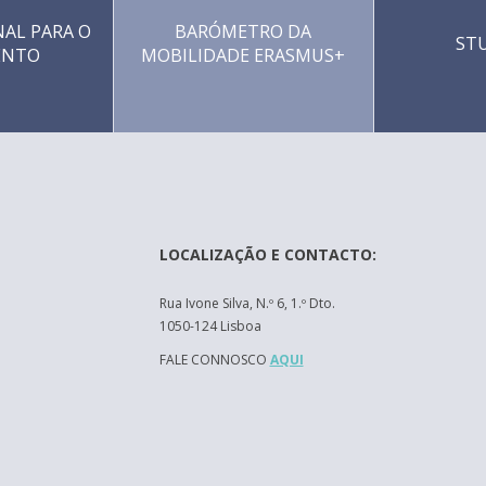
AL PARA O
BARÓMETRO DA
ST
ENTO
MOBILIDADE ERASMUS+
LOCALIZAÇÃO E CONTACTO:
Rua Ivone Silva, N.º 6, 1.º Dto.
1050-124 Lisboa
FALE CONNOSCO
AQUI