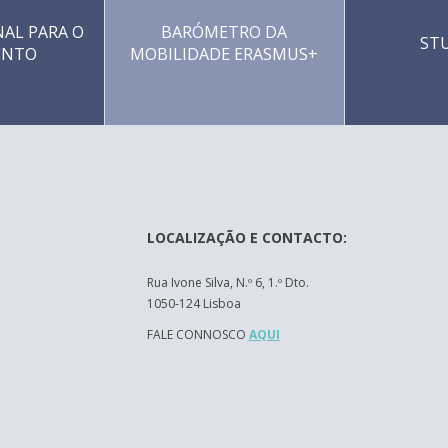
AL PARA O
BARÓMETRO DA
ST
ENTO
MOBILIDADE ERASMUS+
LOCALIZAÇÃO E CONTACTO:
Rua Ivone Silva, N.º 6, 1.º Dto.
1050-124 Lisboa
FALE CONNOSCO
AQUI