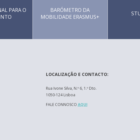
AL PARA O
BARÓMETRO DA
ST
ENTO
MOBILIDADE ERASMUS+
LOCALIZAÇÃO E CONTACTO:
Rua Ivone Silva, N.º 6, 1.º Dto.
1050-124 Lisboa
FALE CONNOSCO
AQUI