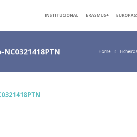
INSTITUCIONAL
ERASMUS+
EUROPAS
to-NC0321418PTN
Home
Ficheiro
NC0321418PTN