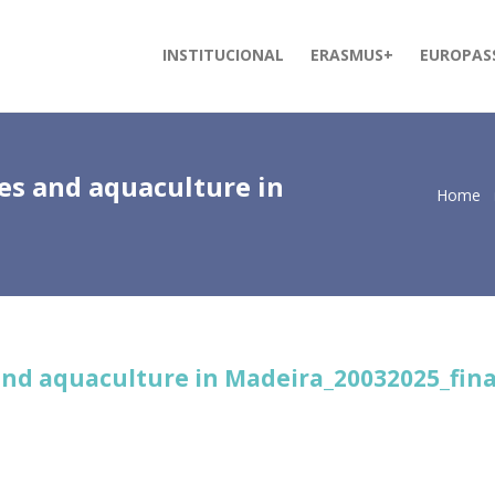
INSTITUCIONAL
ERASMUS+
EUROPAS
ies and aquaculture in
Home
a
and aquaculture in Madeira_20032025_final