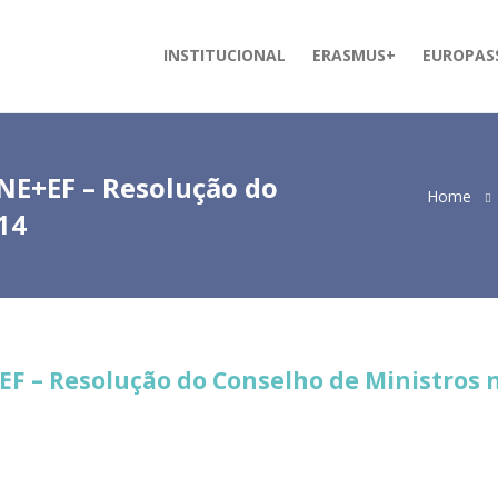
INSTITUCIONAL
ERASMUS+
EUROPAS
NE+EF – Resolução do
Home
14
EF – Resolução do Conselho de Ministros n