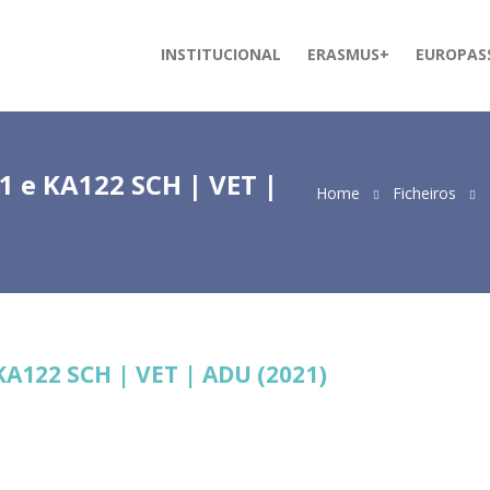
INSTITUCIONAL
ERASMUS+
EUROPAS
1 e KA122 SCH | VET |
Home
Ficheiros
KA122 SCH | VET | ADU (2021)