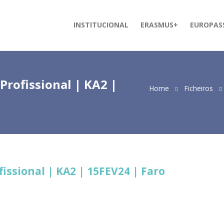
INSTITUCIONAL
ERASMUS+
EUROPAS
rofissional | KA2 |
Home
Ficheiros
ssional | KA2 | 15FEV24 | Faro