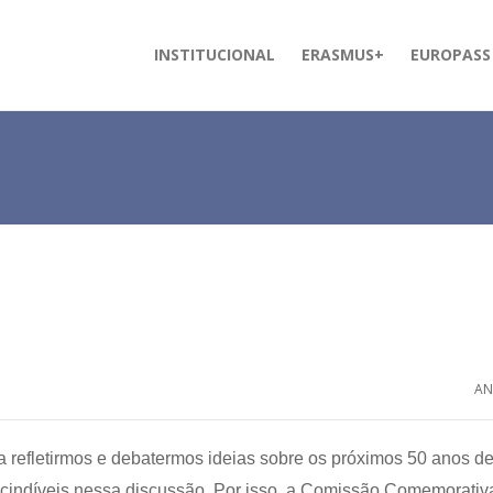
INSTITUCIONAL
ERASMUS+
EUROPASS
AN
 refletirmos e debatermos ideias sobre os próximos 50 anos d
scindíveis nessa discussão. Por isso, a Comissão Comemorativ