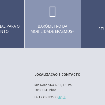
AL PARA O
BARÓMETRO DA
ST
ENTO
MOBILIDADE ERASMUS+
LOCALIZAÇÃO E CONTACTO:
Rua Ivone Silva, N.º 6, 1.º Dto.
1050-124 Lisboa
FALE CONNOSCO
AQUI