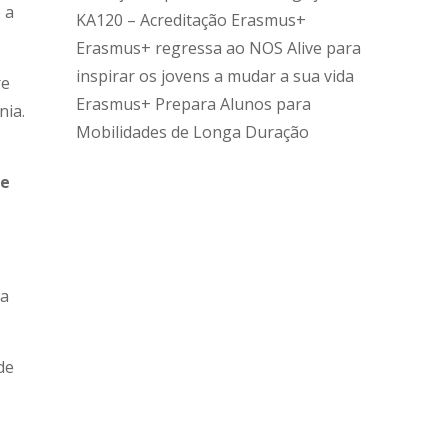
 a
KA120 – Acreditação Erasmus+
Erasmus+ regressa ao NOS Alive para
inspirar os jovens a mudar a sua vida
re
Erasmus+ Prepara Alunos para
nia.
Mobilidades de Longa Duração
de
 a
de