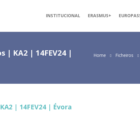
INSTITUCIONAL
ERASMUS+
EUROPAS
s | KA2 | 14FEV24 |
Home
Ficheiros
KA2 | 14FEV24 | Évora