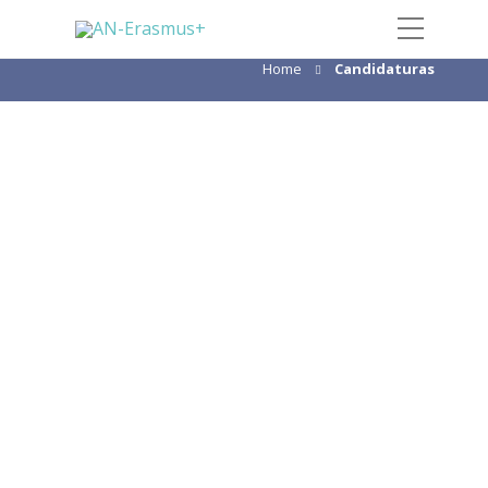
Categoria:
Candidaturas
Home
Candidaturas
Oferta de Emprego em
Mobilidade
Julho 4, 2025
A Agência Nacional Erasmus+
Educação e Formação está a recrutar
trabalhadores, em regime de
Mobilidade Interna. Foi publicada a
seguinte oferta de mobilidade,
na Bolsa de Emprego Público: