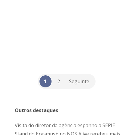
v1_31julho26 Visualizar 2026 – Ação-
chave 2 – Parcerias Estratégicas
Descarregar todos
NomeDescarregar
KA240_Resultados_Provisórios_2026_
v1_31julho26 Visualizar
KA220_Resultados_Provisórios_2026_
v1_31julho26 Visualizar
KA210_Resultados_Provisórios_2026_
v1_31julho26...
,
CANDIDATURAS
PROJETOS
1
2
Seguinte
Outros destaques
Visita do diretor da agência espanhola SEPIE
Stand do Erasmus+ no NOS Alive recebeu mais