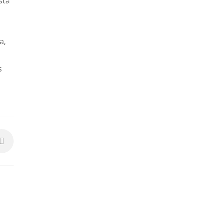
sta
a,
s