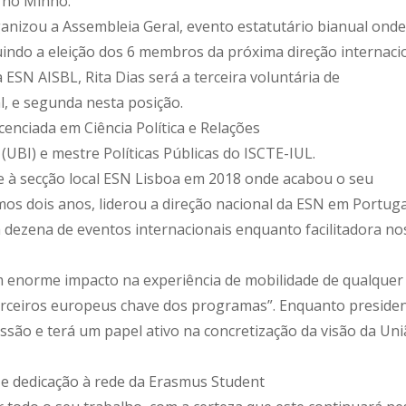
 no Minho.
ganizou a Assembleia Geral, evento estatutário bianual onde
uindo a eleição dos 6 membros da próxima direção internaci
ESN AISBL, Rita Dias será a terceira voluntária de
l, e segunda nesta posição.
cenciada em Ciência Política e Relações
 (UBI) e mestre Políticas Públicas do ISCTE-IUL.
e à secção local ESN Lisboa em 2018 onde acabou o seu
mos dois anos, liderou a direção nacional da ESN em Portuga
dezena de eventos internacionais enquanto facilitadora no
um enorme impacto na experiência de mobilidade de qualquer
rceiros europeus chave dos programas”. Enquanto preside
ussão e terá um papel ativo na concretização da visão da Un
 e dedicação à rede da Erasmus Student