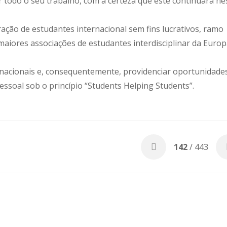
 todo o seu trabalho, com a certeza que este continuará ne
ção de estudantes internacional sem fins lucrativos, ramo
iores associações de estudantes interdisciplinar da Europ
rnacionais e, consequentemente, providenciar oportunidade
ssoal sob o princípio “Students Helping Students”.
142
/ 443