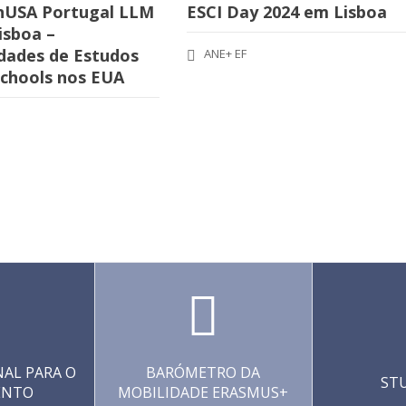
nUSA Portugal LLM
ESCI Day 2024 em Lisboa
isboa –
dades de Estudos
ANE+ EF
chools nos EUA
AL PARA O
BARÓMETRO DA
ST
ENTO
MOBILIDADE ERASMUS+