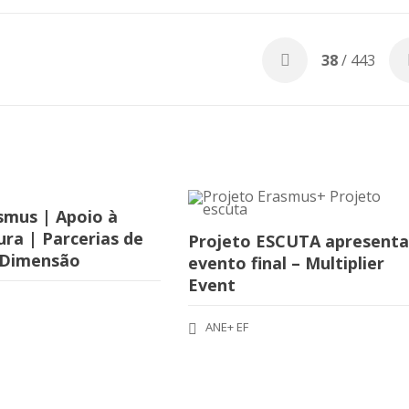
38
/ 443
smus | Apoio à
ra | Parcerias de
Projeto ESCUTA apresent
 Dimensão
evento final – Multiplier
Event
ANE+ EF