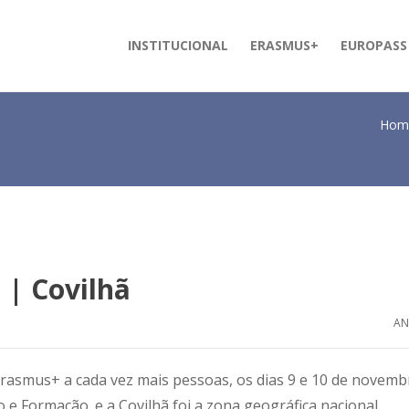
INSTITUCIONAL
ERASMUS+
EUROPASS
Hom
 | Covilhã
AN
Erasmus+ a cada vez mais pessoas, os dias 9 e 10 de novemb
 Formação. e a Covilhã foi a zona geográfica nacional