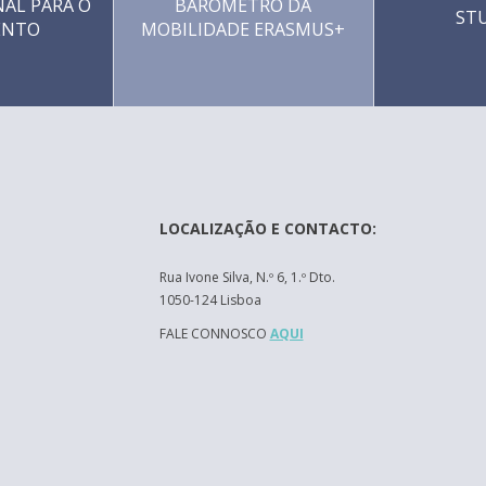
AL PARA O
BARÓMETRO DA
ST
ENTO
MOBILIDADE ERASMUS+
LOCALIZAÇÃO E CONTACTO:
Rua Ivone Silva, N.º 6, 1.º Dto.
1050-124 Lisboa
FALE CONNOSCO
AQUI