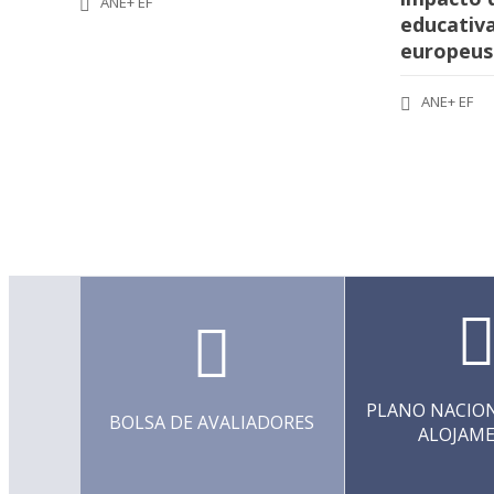
ANE+ EF
educativa
europeus
ANE+ EF
PLANO NACION
BOLSA DE AVALIADORES
ALOJAM