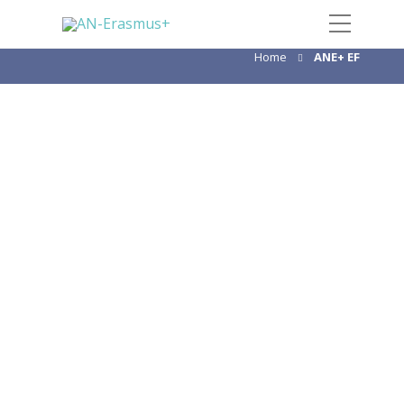
Categoria:
ANE+ EF
Home
ANE+ EF
NAFSA 2026
Maio 18, 2026
A Associação de Educadores
Internacionais (NAFSA), a maior
organização mundial dedicada à
educação e ao intercâmbio
internacional, celebra a sua 78.ª
edição com a NAFSA Annual
Conference & Expo 2026. Sob o
mote...
,
ANE+ EF
INTERNACIONALIZAÇÃO