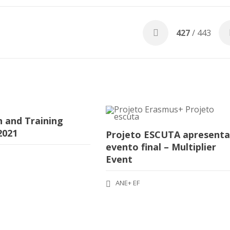
427
/ 443
n and Training
2021
Projeto ESCUTA apresent
evento final – Multiplier
Event
ANE+ EF