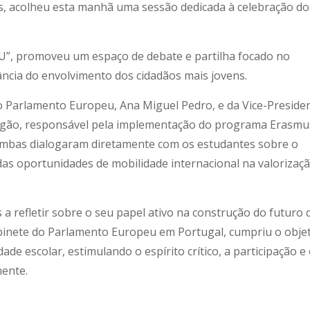
éis, acolheu esta manhã uma sessão dedicada à celebração do
EU”, promoveu um espaço de debate e partilha focado no
ncia do envolvimento dos cidadãos mais jovens.
o Parlamento Europeu, Ana Miguel Pedro, e da Vice-Preside
erdigão, responsável pela implementação do programa Erasm
Ambas dialogaram diretamente com os estudantes sobre o
 das oportunidades de mobilidade internacional na valorizaç
a refletir sobre o seu papel ativo na construção do futuro 
abinete do Parlamento Europeu em Portugal, cumpriu o obje
de escolar, estimulando o espírito crítico, a participação e
nente.