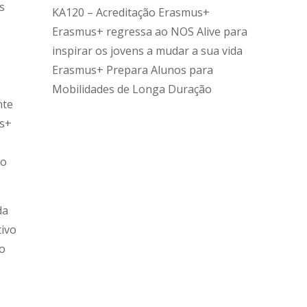
s
KA120 – Acreditação Erasmus+
Erasmus+ regressa ao NOS Alive para
inspirar os jovens a mudar a sua vida
Erasmus+ Prepara Alunos para
Mobilidades de Longa Duração
nte
us+
ão
da
tivo
 o