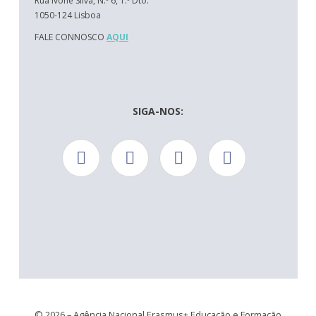
Rua Ivone Silva, N.º 6, 1.º Dto.
1050-124 Lisboa
FALE CONNOSCO
AQUI
SIGA-NOS:
© 2026 – Agência Nacional Erasmus+ Educação e Formação