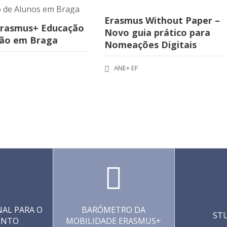
Erasmus Without Paper –
Erasmus+ Educação
Novo guia prático para
ão em Braga
Nomeações Digitais
ANE+ EF
AL PARA O
BARÓMETRO DA
ST
ENTO
MOBILIDADE ERASMUS+