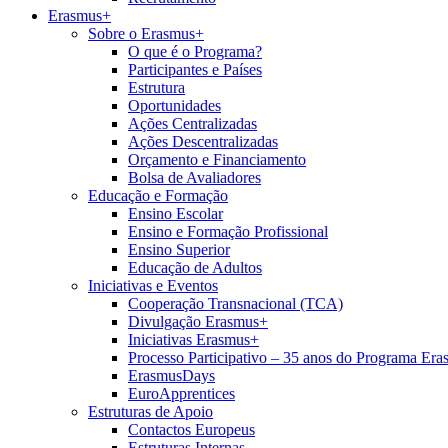
Erasmus+
Sobre o Erasmus+
O que é o Programa?
Participantes e Países
Estrutura
Oportunidades
Ações Centralizadas
Ações Descentralizadas
Orçamento e Financiamento
Bolsa de Avaliadores
Educação e Formação
Ensino Escolar
Ensino e Formação Profissional
Ensino Superior
Educação de Adultos
Iniciativas e Eventos
Cooperação Transnacional (TCA)
Divulgação Erasmus+
Iniciativas Erasmus+
Processo Participativo – 35 anos do Programa Er
ErasmusDays
EuroApprentices
Estruturas de Apoio
Contactos Europeus
Estruturas Internas