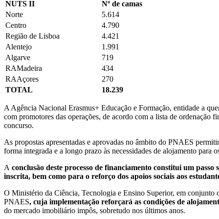
NUTS II
Nº de camas
Norte
5.614
Centro
4.790
Região de Lisboa
4.421
Alentejo
1.991
Algarve
719
RAMadeira
434
RAAçores
270
TOTAL
18.239
A Agência Nacional Erasmus+ Educação e Formação, entidade a quem c
com promotores das operações, de acordo com a lista de ordenação fi
concurso.
As propostas apresentadas e aprovadas no âmbito do PNAES permitirão
forma integrada e a longo prazo às necessidades de alojamento para os
A
conclusão deste processo de financiamento constitui um passo 
inscrita, bem como para o reforço dos apoios sociais aos estudant
O Ministério da Ciência, Tecnologia e Ensino Superior, em conjunt
PNAES
, cuja implementação reforçará as condições de alojamen
do mercado imobiliário impôs, sobretudo nos últimos anos.