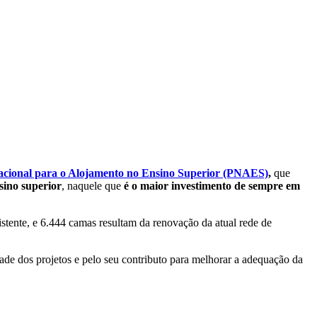
acional para o Alojamento no Ensino Superior (PNAES)
,
que
sino superior
, naquele que
é o maior investimento de sempre em
istente, e 6.444 camas resultam da renovação da atual rede de
ade dos projetos e pelo seu contributo para melhorar a adequação da