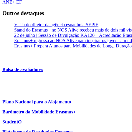
ANE+ EF
Outros destaques
Visita do diretor da agência espanhola SEPIE
Stand do Erasmus+ no NOS Alive recebeu mais de dois mil visi
22 de julho | Sessão de Divulgação KA120 – Acreditação Era
Erasmus+ regressa ao NOS Alive para inspirar os jovens a mud
Erasmus+ Prepara Alunos para Mobilidades de Longa Duração
Bolsa de avaliadores
Plano Nacional para o Alojamento
Barómetro da Mobilidade Erasmus+
StudentO
Plataforma de Resultados Erasmus+