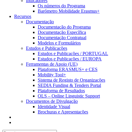
Indicadores
Os números do Programa
Barómetro Mobilidade Erasmus+
Recursos
Documentação
Documentação do Programa
Documentação Específica
Documentação Contratual
Modelos e Formulários
Estudos e Publicações
Estudos e Publicações / PORTUGAL
Estudos e Publicações / EUROPA
Ferramentas de Apoio (UE)
Plataforma ERASMUS+ e CES
Mobility Tool+
Sistema de Registo de Organizações
SEDIA Funding & Tenders Portal
Plataforma de Resultados
OLS – Online Linguistic Support
Documentos de Divulgação
Identidade Visual
Brochuras e Apresentações