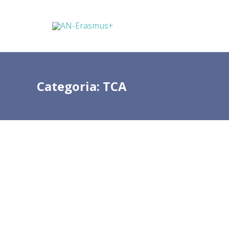
Categoria:
TCA
Conference “Economic Impact of
Erasmus+ Student Mobility”
Maio 28, 2026
How can we effectively respond to rapid
changes in our field and drive real impact? Th
answer lies in collaboration. Organized by the
Institute for Higher Education, I.P., in
cooperation with the Academic...